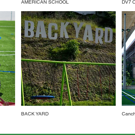
AMERICAN SCHOOL
DV7 
BACK YARD
Canch