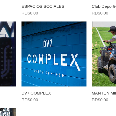
ESPACIOS SOCIALES
Club Deport
Precio
Precio
RD$0.00
RD$0.00
DV7 COMPLEX
MANTENIMI
Precio
Precio
RD$0.00
RD$0.00