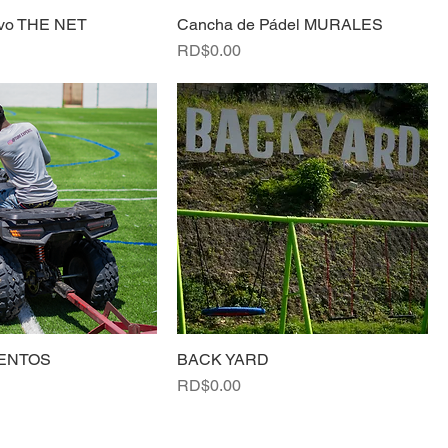
ivo THE NET
Cancha de Pádel MURALES
Precio
RD$0.00
ENTOS
BACK YARD
Precio
RD$0.00